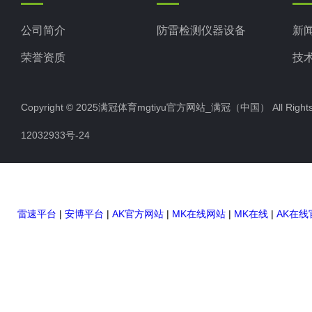
公司简介
防雷检测仪器设备
新
荣誉资质
技
Copyright © 2025满冠体育mgtiyu官方网站_满冠（中国） All Righ
12032933号-24
雷速平台
|
安博平台
|
AK官方网站
|
MK在线网站
|
MK在线
|
AK在线