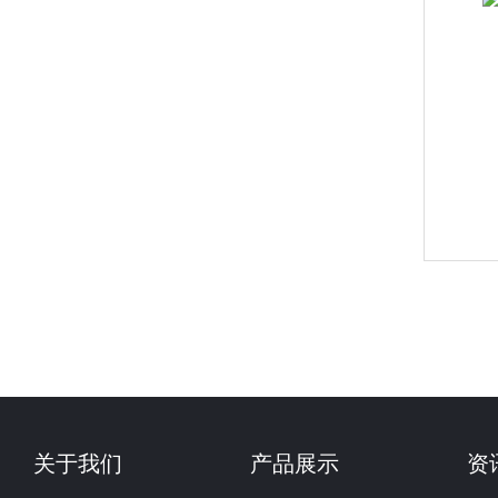
关于我们
产品展示
资