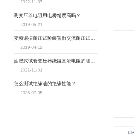
2022-11-07
测变压器电阻用电桥精度高吗？
2019-05-21
变频谐振耐压试验装置做交流耐压试验时的注意事项
2019-04-12
油浸式试验变压器绕组直流电阻的测量目的
2021-11-01
怎么测试绝缘油的绝缘性能？
2023-07-05