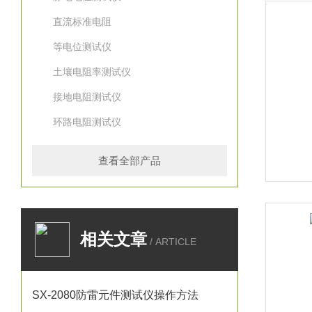
直流标准电阻
等电位测试仪
土壤电阻率测试仪
接地电阻测试仪
环路电阻测试仪
查看全部产品
相关文章
/ ARTICLE
SX-2080防雷元件测试仪操作方法