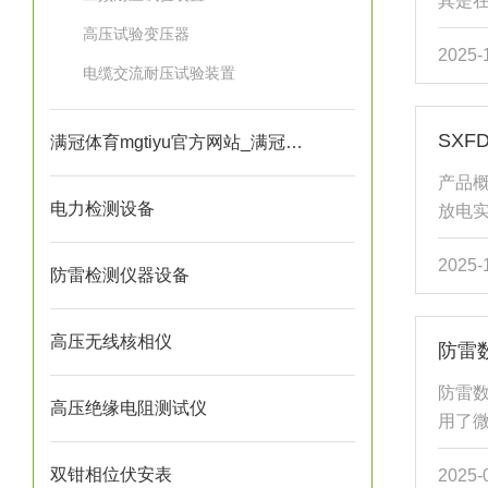
其是
值。兆欧
过工
高压试验变压器
2025-
确保
电缆交流耐压试验装置
设计
装置
SXF
满冠体育mgtiyu官方网站_满冠（中国）
源，
器类
产品
需要
电力检测设备
放电
分高压
放电
2025-
量、
防雷检测仪器设备
蓄电
蓄电
高压无线核相仪
防雷
等优
UP
防雷
高压绝缘电阻测试仪
试仪
用了
锂电池
程中
双钳相位伏安表
2025-
的精