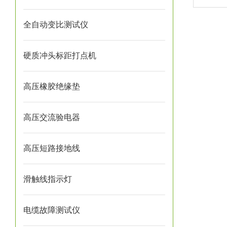
本。
频接
全自动变比测试仪
壤电阻
避雷针
硬质冲头标距打点机
强干扰
高压橡胶绝缘垫
高压交流验电器
高压短路接地线
滑触线指示灯
电缆故障测试仪