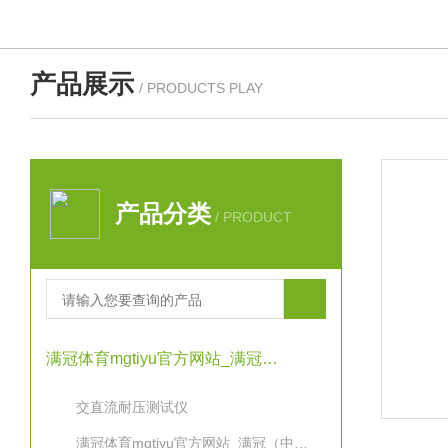
产品展示
/ PRODUCTS PLAY
产品分类
/ PRODUCT
满冠体育mgtiyu官方网站_满冠（中国）
交直流耐压测试仪
满冠体育mgtiyu官方网站_满冠（中国）