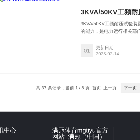
3KVA/50KV工
3KVA/50KV工频耐压
的能力，是电力运行相关部
研单位及高等院校等需要耐
更新日期
01
2025-02-14
共 37 条记录，当前 1 / 8 页 首页 上一页
下一页
讯中心
满冠体育mgtiyu官方
网站_满冠（中国）