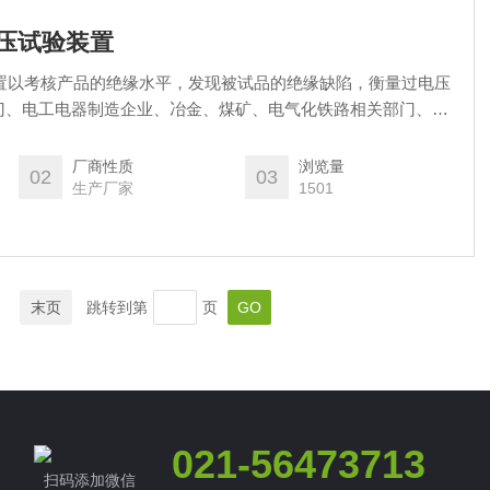
频耐压试验装置
试验装置以考核产品的绝缘水平，发现被试品的绝缘缺陷，衡量过电压
门、电工电器制造企业、冶金、煤矿、电气化铁路相关部门、科
压试验设备的产品。
厂商性质
浏览量
02
03
生产厂家
1501
末页
跳转到第
页
021-56473713
扫码添加微信