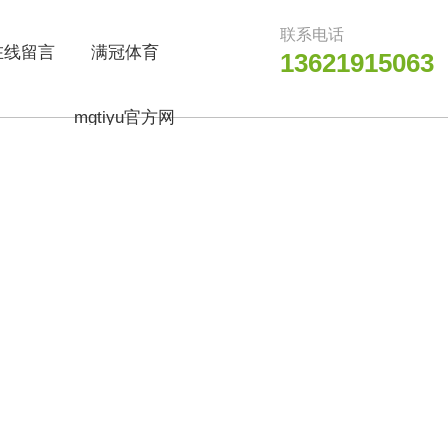
联系电话
在线留言
满冠体育
13621915063
mgtiyu官方网
站_满冠（中
国）