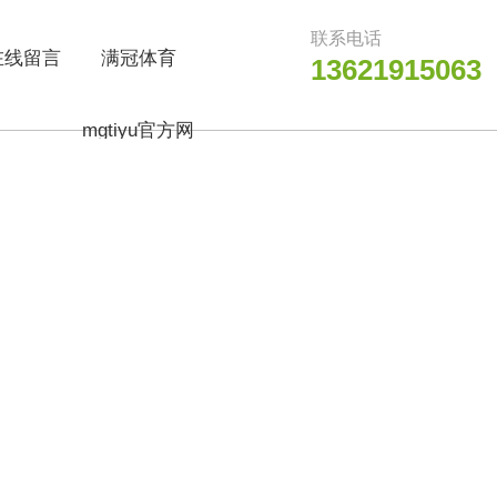
联系电话
在线留言
满冠体育
13621915063
mgtiyu官方网
站_满冠（中
国）