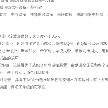
VT校验用谐振升压装置选配参考方案
H串联谐振试验设备产品别称
装置、变频谐振、变频串联谐振、串联谐振、串联谐振变压器、
电压电流波形良好，失真度小于0.5%
电容量小，所需电源容量为试验容量的1/Q倍，而Q值可以做到20
要过压保护，当试品发生击穿时，系统失谐，谐振高压消失，电
试品的损坏
现场搬，该装置为干式组合串联谐振装置，由励磁变压器和多个
轻，便于搬动，适合现场使用
护功能完善，具备零位保护(电压输出控制旋钮不在零位时，禁止系
功能，保证了系统的可靠性