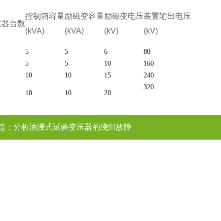
控制箱容量
励磁变容量
励磁变电压
装置输出电压
抗器台数
(kVA)
(kVA)
(kV)
(kV)
5
5
6
80
5
5
10
160
10
10
15
240
320
10
10
20
篇：
分析油浸式试验变压器的绕组故障