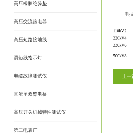
高压橡胶绝缘垫
电
高压交流验电器
110kV
2
220kV
4
高压短路接地线
330kV
6
500kV
8
滑触线指示灯
电缆故障测试仪
上一
直流单双臂电桥
高压开关机械特性测试仪
第二电表厂