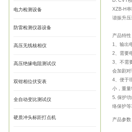
D. C
XZB-
电力检测设备
谐振升压
防雷检测仪器设备
产品特性
1、输出
高压无线核相仪
2、需要
3、不需
高压绝缘电阻测试仪
会加剧对
4、便于
双钳相位伏安表
小，重量
5. 保
全自动变比测试仪
络保护等
硬质冲头标距打点机
产品参数