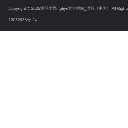
Copyright © 2025满冠体育mgtiyu官方网站_满冠（中国） All Righ
防雷检测仪器设备
12032933号-24
高压无线核相仪
高压绝缘电阻测试仪
双钳相位伏安表
全自动变比测试仪
硬质冲头标距打点机
高压橡胶绝缘垫
高压交流验电器
高压短路接地线
滑触线指示灯
电缆故障测试仪