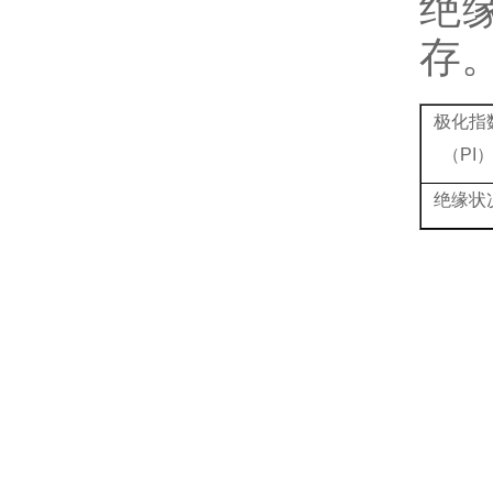
绝
存
极化指
（PI
绝缘状