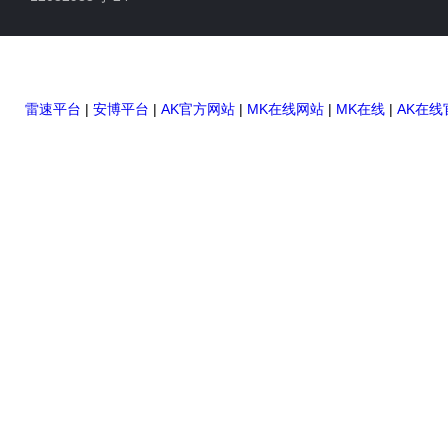
高压无线核相仪
高压绝缘电阻测试仪
双钳相位伏安表
雷速平台
|
安博平台
|
AK官方网站
|
MK在线网站
|
MK在线
|
AK在线
全自动变比测试仪
硬质冲头标距打点机
高压橡胶绝缘垫
高压交流验电器
高压短路接地线
滑触线指示灯
电缆故障测试仪
直流单双臂电桥
高压开关机械特性测试仪