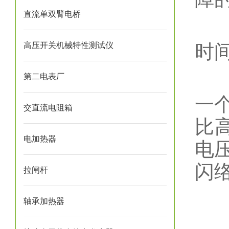
直流单双臂电桥
三
高压开关机械特性测试仪
时间
四
第二电表厂
一
交直流电阻箱
比
电加热器
电
闪
拉闸杆
轴承加热器